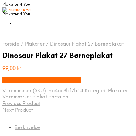
Plakater 4 You
Plakater 4 You
Forside
/
Plakater
/
Dinosaur Plakat 27 Børneplakat
Dinosaur Plakat 27 Børneplakat
99,00
kr.
Bedste pris hos Plakatportalen.dk
Varenummer (SKU):
9a4cc8bf7b64
Kategori:
Plakater
Varemærke:
Plakat Portalen
Previous Product
Next Product
Beskrivelse