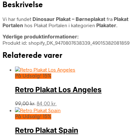
Beskrivelse
Vi har fundet
Dinosaur Plakat – Børneplakat
fra
Plakat
Portalen
hos Plakat Portalen i kategorien
Plakater
.
Yderlige produktinformationer:
Produkt id: shopify_DK_9470807638339_49015382081859
Relaterede varer
På Udsalg! 15%
Retro Plakat Los Angeles
Den
Den
99,00
kr.
84,00
kr.
oprindelige
aktuelle
pris
pris
På Udsalg! 15%
var:
er:
99,00 kr..
84,00 kr..
Retro Plakat Spain