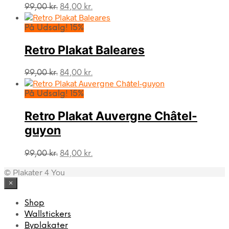
Den
Den
99,00
kr.
84,00
kr.
oprindelige
aktuelle
pris
pris
På Udsalg! 15%
var:
er:
99,00 kr..
84,00 kr..
Retro Plakat Baleares
Den
Den
99,00
kr.
84,00
kr.
oprindelige
aktuelle
pris
pris
På Udsalg! 15%
var:
er:
99,00 kr..
84,00 kr..
Retro Plakat Auvergne Châtel-
guyon
Den
Den
99,00
kr.
84,00
kr.
oprindelige
aktuelle
© Plakater 4 You
pris
pris
var:
er:
×
99,00 kr..
84,00 kr..
Shop
Wallstickers
Byplakater