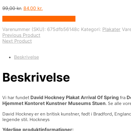
Den
Den
99,00
kr.
84,00
kr.
oprindelige
aktuelle
På Udsalg hos Designplakater.dk
pris
pris
var:
er:
Varenummer (SKU):
675dfb56148c
Kategori:
Plakater
Var
99,00 kr..
84,00 kr..
Previous Product
Next Product
Beskrivelse
Beskrivelse
Vi har fundet
David Hockney Plakat Arrival Of Spring
fra
D
Hjemmet Kontoret Kunstner Museums Stuen
. Se alle vo
David Hockney er en britisk kunstner, født i Bradford, Englan
legende stil. Hockneys
Yderlige produktinformationer: