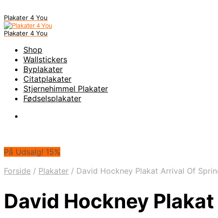
Plakater 4 You
Plakater 4 You
Shop
Wallstickers
Byplakater
Citatplakater
Stjernehimmel Plakater
Fødselsplakater
På Udsalg! 15%
Forside
/
Plakater
/
David Hockney Plakat Arrival Of Sprin
David Hockney Plakat 