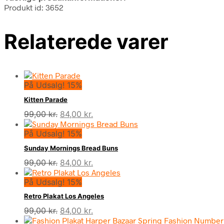
Produkt id: 3652
Relaterede varer
På Udsalg! 15%
Kitten Parade
Den
Den
99,00
kr.
84,00
kr.
oprindelige
aktuelle
På Udsalg! 15%
pris
pris
var:
er:
Sunday Mornings Bread Buns
99,00 kr..
84,00 kr..
Den
Den
99,00
kr.
84,00
kr.
oprindelige
aktuelle
På Udsalg! 15%
pris
pris
var:
er:
Retro Plakat Los Angeles
99,00 kr..
84,00 kr..
Den
Den
99,00
kr.
84,00
kr.
oprindelige
aktuelle