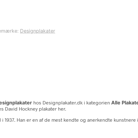
emærke:
Designplakater
esignplakater
hos Designplakater.dk i kategorien
Alle Plaka
res David Hockney plakater her.
d i 1937. Han er en af de mest kendte og anerkendte kunstnere i