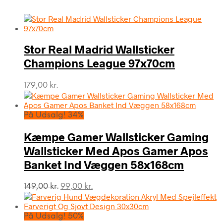
Stor Real Madrid Wallsticker
Champions League 97x70cm
179,00
kr.
På Udsalg! 34%
Kæmpe Gamer Wallsticker Gaming
Wallsticker Med Apos Gamer Apos
Banket Ind Væggen 58x168cm
Den
Den
149,00
kr.
99,00
kr.
oprindelige
aktuelle
pris
pris
var:
er:
På Udsalg! 50%