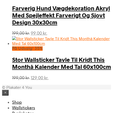
149,00 kr..
99,00 kr..
Farverig Hund Vægdekoration Akryl
Med Spejleffekt Farverigt Og Sjovt
Design 30x30cm
Den
Den
199,00
kr.
99,00
kr.
oprindelige
aktuelle
pris
pris
var:
er:
På Udsalg! 35%
199,00 kr..
99,00 kr..
Stor Wallsticker Tavle Til Kridt This
Monthâ Kalender Med Tal 60x100cm
Den
Den
199,00
kr.
129,00
kr.
oprindelige
aktuelle
© Plakater 4 You
pris
pris
var:
er:
×
199,00 kr..
129,00 kr..
Shop
Wallstickers