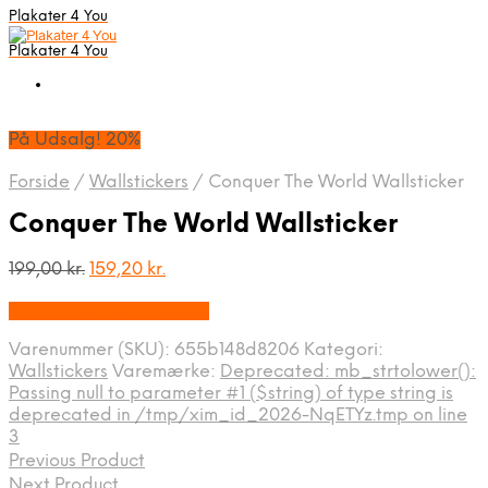
Plakater 4 You
Plakater 4 You
På Udsalg! 20%
Forside
/
Wallstickers
/
Conquer The World Wallsticker
Conquer The World Wallsticker
Den
Den
199,00
kr.
159,20
kr.
oprindelige
aktuelle
På Udsalg hos Wowo.dk
pris
pris
var:
er:
Varenummer (SKU):
655b148d8206
Kategori:
199,00 kr..
159,20 kr..
Wallstickers
Varemærke:
Deprecated: mb_strtolower():
Passing null to parameter #1 ($string) of type string is
deprecated in /tmp/xim_id_2026-NqETYz.tmp on line
3
Previous Product
Next Product