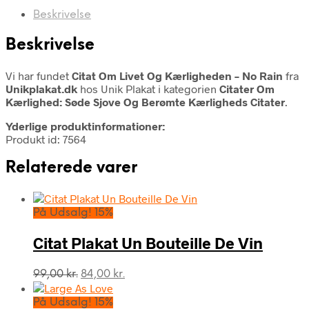
Beskrivelse
Beskrivelse
Vi har fundet
Citat Om Livet Og Kærligheden – No Rain
fra
Unikplakat.dk
hos Unik Plakat i kategorien
Citater Om
Kærlighed: Søde Sjove Og Berømte Kærligheds Citater
.
Yderlige produktinformationer:
Produkt id: 7564
Relaterede varer
På Udsalg! 15%
Citat Plakat Un Bouteille De Vin
Den
Den
99,00
kr.
84,00
kr.
oprindelige
aktuelle
pris
pris
På Udsalg! 15%