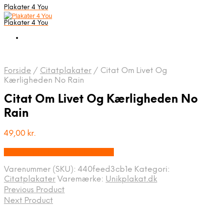
Plakater 4 You
Plakater 4 You
Forside
/
Citatplakater
/
Citat Om Livet Og
Kærligheden No Rain
Citat Om Livet Og Kærligheden No
Rain
49,00
kr.
Bedste pris hos Unikplakat.dk
Varenummer (SKU):
440feed3cb1e
Kategori:
Citatplakater
Varemærke:
Unikplakat.dk
Previous Product
Next Product