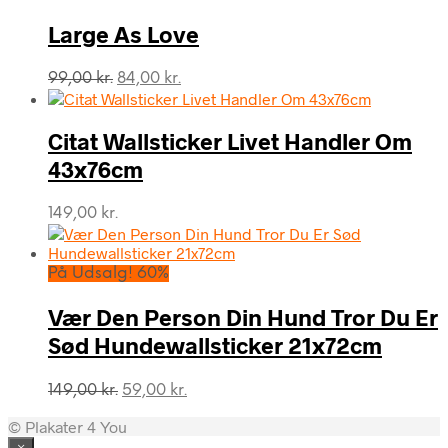
var:
er:
99,00 kr..
84,00 kr..
Large As Love
Den
Den
99,00
kr.
84,00
kr.
oprindelige
aktuelle
pris
pris
var:
er:
Citat Wallsticker Livet Handler Om
99,00 kr..
84,00 kr..
43x76cm
149,00
kr.
På Udsalg! 60%
Vær Den Person Din Hund Tror Du Er
Sød Hundewallsticker 21x72cm
Den
Den
149,00
kr.
59,00
kr.
oprindelige
aktuelle
© Plakater 4 You
pris
pris
var:
er:
×