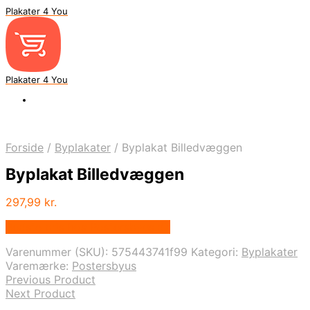
Plakater 4 You
Plakater 4 You
Forside
/
Byplakater
/
Byplakat Billedvæggen
Byplakat Billedvæggen
297,99
kr.
Bedste pris hos Postersbyus.dk
Varenummer (SKU):
575443741f99
Kategori:
Byplakater
Varemærke:
Postersbyus
Previous Product
Next Product