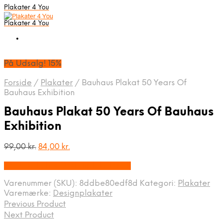
Plakater 4 You
Plakater 4 You
På Udsalg! 15%
Forside
/
Plakater
/
Bauhaus Plakat 50 Years Of
Bauhaus Exhibition
Bauhaus Plakat 50 Years Of Bauhaus
Exhibition
Den
Den
99,00
kr.
84,00
kr.
oprindelige
aktuelle
På Udsalg hos Designplakater.dk
pris
pris
var:
er:
Varenummer (SKU):
8ddbe80edf8d
Kategori:
Plakater
99,00 kr..
84,00 kr..
Varemærke:
Designplakater
Previous Product
Next Product