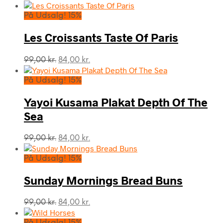
På Udsalg! 15%
Les Croissants Taste Of Paris
Den
Den
99,00
kr.
84,00
kr.
oprindelige
aktuelle
pris
pris
På Udsalg! 15%
var:
er:
99,00 kr..
84,00 kr..
Yayoi Kusama Plakat Depth Of The
Sea
Den
Den
99,00
kr.
84,00
kr.
oprindelige
aktuelle
pris
pris
På Udsalg! 15%
var:
er:
99,00 kr..
84,00 kr..
Sunday Mornings Bread Buns
Den
Den
99,00
kr.
84,00
kr.
oprindelige
aktuelle
pris
pris
På Udsalg! 15%