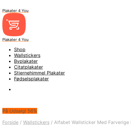
Plakater 4 You
Plakater 4 You
Shop
Wallstickers
Byplakater
Citatplakater
Stjernehimmel Plakater
Fødselsplakater
På Udsalg! 56%
Forside
/
Wallstickers
/
Alfabet Wallsticker Med Farverige