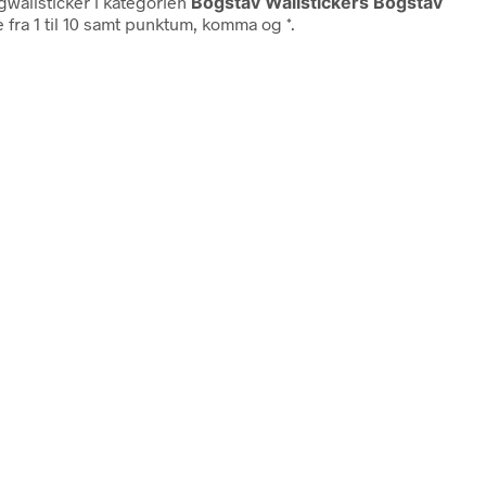
igwallsticker i kategorien
Bogstav Wallstickers Bogstav
e fra 1 til 10 samt punktum, komma og *.