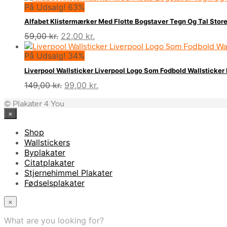
På Udsalg! 63%
pris
pris
var:
er:
Alfabet Klistermærker Med Flotte Bogstaver Tegn Og Tal Stor
49,00 kr..
25,00 kr..
Den
Den
59,00
kr.
22,00
kr.
oprindelige
aktuelle
På Udsalg! 34%
pris
pris
var:
er:
Liverpool Wallsticker Liverpool Logo Som Fodbold Wallsticke
59,00 kr..
22,00 kr..
Den
Den
149,00
kr.
99,00
kr.
oprindelige
aktuelle
© Plakater 4 You
pris
pris
×
var:
er:
149,00 kr..
99,00 kr..
Shop
Wallstickers
Byplakater
Citatplakater
Stjernehimmel Plakater
Fødselsplakater
×
What are you looking for?