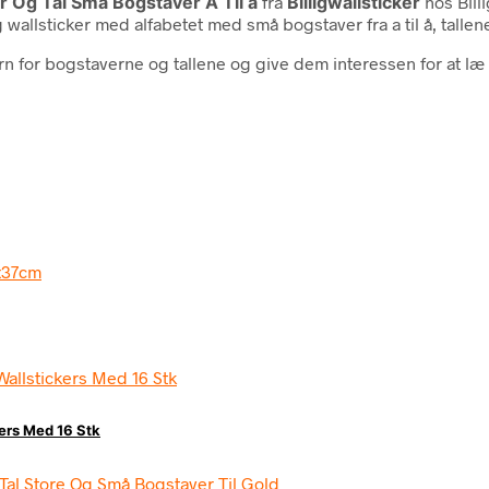
r Og Tal Små Bogstaver A Til å
fra
Billigwallsticker
hos Bill
ig wallsticker med alfabetet med små bogstaver fra a til å, tallen
rn for bogstaverne og tallene og give dem interessen for at læ
kers Med 16 Stk