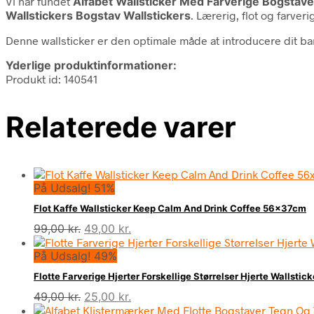
Vi har fundet
Alfabet Wallsticker Med Farverige Bogstave
Wallstickers Bogstav Wallstickers
. Lærerig, flot og farver
Denne wallsticker er den optimale måde at introducere dit ba
Yderlige produktinformationer:
Produkt id: 140541
Relaterede varer
På Udsalg! 51%
Flot Kaffe Wallsticker Keep Calm And Drink Coffee 56x37cm
Den
Den
99,00
kr.
49,00
kr.
oprindelige
aktuelle
På Udsalg! 49%
pris
pris
var:
er:
Flotte Farverige Hjerter Forskellige Størrelser Hjerte Wallstic
99,00 kr..
49,00 kr..
Den
Den
49,00
kr.
25,00
kr.
oprindelige
aktuelle