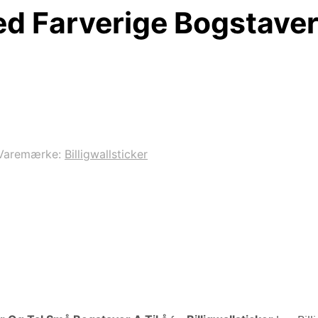
ed Farverige Bogstave
Varemærke:
Billigwallsticker