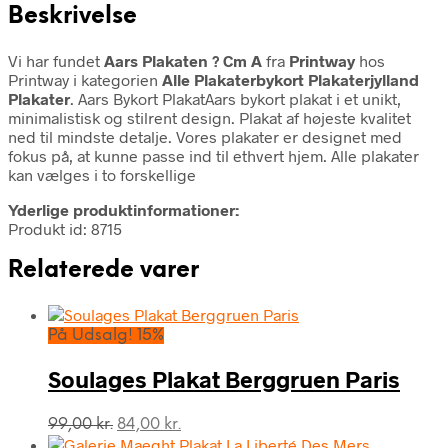
Beskrivelse
Vi har fundet
Aars Plakaten ? Cm A
fra
Printway
hos
Printway i kategorien
Alle Plakaterbykort Plakaterjylland
Plakater
. Aars Bykort PlakatAars bykort plakat i et unikt,
minimalistisk og stilrent design. Plakat af højeste kvalitet
ned til mindste detalje. Vores plakater er designet med
fokus på, at kunne passe ind til ethvert hjem. Alle plakater
kan vælges i to forskellige
Yderlige produktinformationer:
Produkt id: 8715
Relaterede varer
På Udsalg! 15%
Soulages Plakat Berggruen Paris
Den
Den
99,00
kr.
84,00
kr.
oprindelige
aktuelle