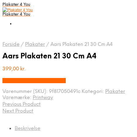
Plakater 4 You
Plakater 4 You
Forside
/
Plakater
/
Aars Plakaten 21 30 Cm A4
Aars Plakaten 21 30 Cm A4
399,00
kr.
Bedste pris hos Printway.dk
Varenummer (SKU):
9f817050491c
Kategori:
Plakater
Varemærke:
Printway
Previous Product
Next Product
Beskrivelse