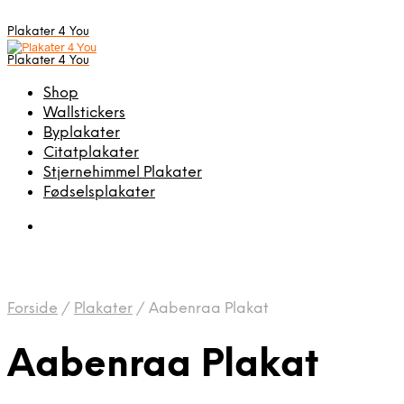
Plakater 4 You
Plakater 4 You
Shop
Wallstickers
Byplakater
Citatplakater
Stjernehimmel Plakater
Fødselsplakater
Forside
/
Plakater
/
Aabenraa Plakat
Aabenraa Plakat