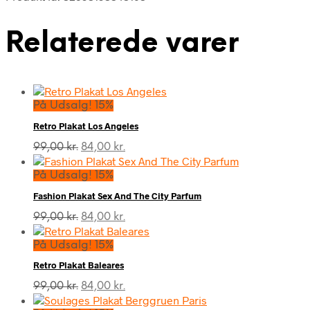
Relaterede varer
På Udsalg! 15%
Retro Plakat Los Angeles
Den
Den
99,00
kr.
84,00
kr.
oprindelige
aktuelle
pris
pris
På Udsalg! 15%
var:
er:
Fashion Plakat Sex And The City Parfum
99,00 kr..
84,00 kr..
Den
Den
99,00
kr.
84,00
kr.
oprindelige
aktuelle
pris
pris
På Udsalg! 15%
var:
er:
Retro Plakat Baleares
99,00 kr..
84,00 kr..
Den
Den
99,00
kr.
84,00
kr.
oprindelige
aktuelle