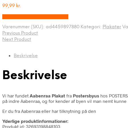
99,99
kr.
Bedste pris hos Postersbyus.dk
Varenummer (SKU):
ad4459897880
Kategori:
Plakater
Va
Previous Product
Next Product
Beskrivelse
Beskrivelse
Vi har fundet
Aabenraa Plakat
fra
Postersbyus
hos POSTERSb
på indre Aabenraa, og for kender af byen vil man nemt kunne 
Er du fra Aabenraa eller har tilknytning på den
Yderlige produktinformationer:
Produkt id: 32693198848103